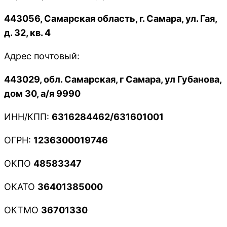
443056, Самарская область, г. Самара, ул. Гая,
д. 32, кв. 4
Адрес почтовый:
443029, обл. Самарская, г Самара, ул Губанова,
дом 30, а/я 9990
ИНН/КПП:
6316284462/631601001
ОГРН:
1236300019746
ОКПО
48583347
ОКАТО
36401385000
ОКТМО
36701330